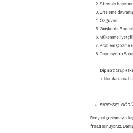
Stressle başetm
Erteleme davranış
Özgüven
Girişkenlik Beceril
Mükemmelliyetçili
Problem Çözme Be
Depresyonla Başaçık
Dipnot
: Grup etki
iletilen ilanlarda 
BİREYSEL GÖR
Bireysel görüşmeyle, kiş
fırsatı sunuyoruz. Danış