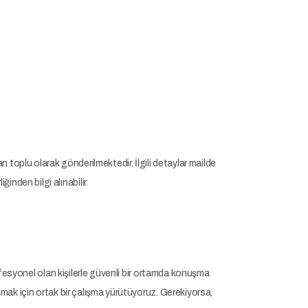
udan toplu olarak gönderilmektedir. İlgili detaylar mailde
inden bilgi alınabilir.
rofesyonel olan kişilerle güvenli bir ortamda konuşma
şmak için ortak bir çalışma yürütüyoruz. Gerekiyorsa,