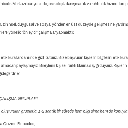
berlik Merkezi bünyesinde, psikolojik danışmanlık ve rehberlik hizmetleri, ps
n, zihinsel, duygusal ve sosyal yönden en üst düzeyde gelişmesine yardımcı
lere yönelik "önleyici" çalışmalar yapmaktır.
ik kurallar dahilinde gizli tutarız. Bize başvuran kişilerin bilgilerini etik kurall
 almadan paylaşmayız. Bireylerin kişisel farklılıklarına saygı duyarız. Kişileri
değerdirler.
ÇALIŞMA GRUPLARI:
e oluşturulan gruplarla, 1-2 saatlik bir sürede hem bilgi alma hem de konuyl
ma Çözme Becerileri,