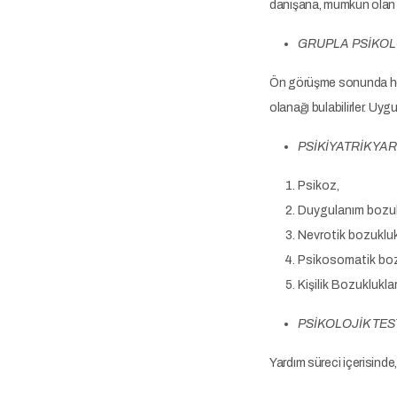
danışana, mümkün olan 
GRUPLA PSİKOL
Ön görüşme sonunda herkes
olanağı bulabilirler. Uyg
PSİKİYATRİK YA
Psikoz,
Duygulanım bozukl
Nevrotik bozukluk
Psikosomatik boz
Kişilik Bozukluklar
PSİKOLOJİK TE
Yardım süreci içerisinde