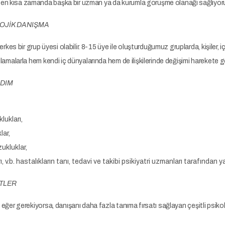
en kısa zamanda başka bir uzman ya da kurumla görüşme olanağı sağlıyor
OJİK DANIŞMA
 bir grup üyesi olabilir. 8-15 üye ile oluşturduğumuz gruplarda, kişiler, iç d
ulamalarla hem kendi iç dünyalarında hem de ilişkilerinde değişimi harekete geç
RDIM
ukları,
lar,
ukluklar,
ı, v.b. hastalıkların tanı, tedavi ve takibi psikiyatri uzmanları tarafından y
STLER
, eğer gerekiyorsa, danışanı daha fazla tanıma fırsatı sağlayan çeşitli psiko