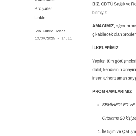
BİZ
, ODTÜ Sağlık ve Reh
Broşürler
birimiyiz.
Linkler
AMACIMIZ,
öğrencileri
Son Güncelleme
çıkabilecek olan problem
10/09/2025 - 14:11
İLKELERİMİZ
Yapılan tüm görüşmeleri et
dahil) kendisinin onayını
insanlar her zaman saygı
PROGRAMLARIMIZ
SEMİNERLER VE 
Ortalama 20 kişiyl
İletişim ve Çatış