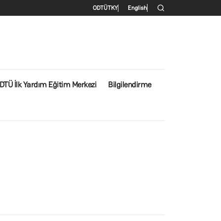
İkincil menü
ODTÜ
TKY
English
DTÜ İlk Yardım Eğitim Merkezi
Bilgilendirme