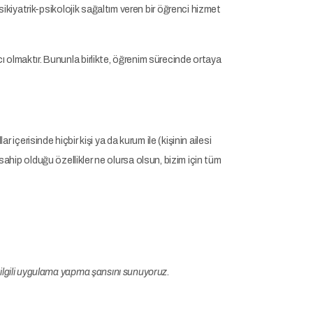
ikiyatrik-psikolojik sağaltım veren bir öğrenci hizmet
 olmaktır. Bununla birlikte, öğrenim sürecinde ortaya
ar içerisinde hiçbir kişi ya da kurum ile (kişinin ailesi
n sahip olduğu özellikler ne olursa olsun, bizim için tüm
a ilgili uygulama yapma şansını sunuyoruz.