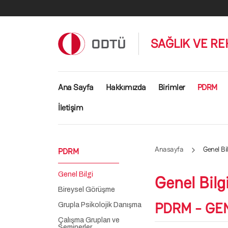
Ana içeriğe atla
SAĞLIK VE RE
Ana gezinti menüsü
Ana Sayfa
Hakkımızda
Birimler
PDRM
İletişim
Anasayfa
Genel Bil
PDRM
Genel Bilgi
Genel Bilg
Bireysel Görüşme
PDRM - GEN
Grupla Psikolojik Danışma
Çalışma Grupları ve
Seminerler