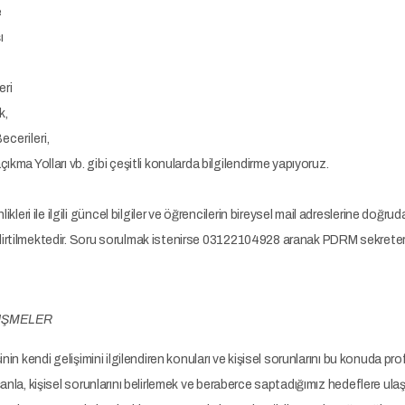
e
ı
eri
k,
cerileri,
ma Yolları vb. gibi çeşitli konularda bilgilendirme yapıyoruz.
nlikleri ile ilgili güncel bilgiler ve öğrencilerin bireysel mail adreslerine doğr
belirtilmektedir. Soru sorulmak istenirse 03122104928 aranak PDRM sekreterliğ
ÜŞMELER
inin kendi gelişimini ilgilendiren konuları ve kişisel sorunlarını bu konuda p
anla, kişisel sorunlarını belirlemek ve beraberce saptadığımız hedeflere ula