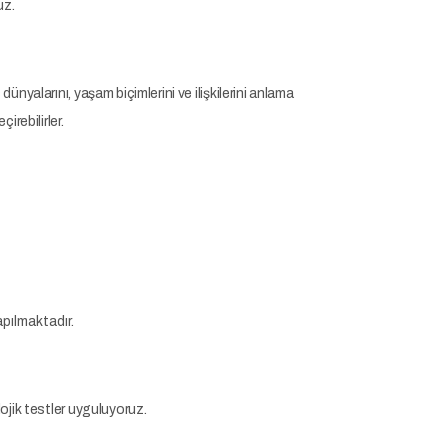
uz.
ünyalarını, yaşam biçimlerini ve ilişkilerini anlama
irebilirler.
apılmaktadır.
lojik testler uyguluyoruz.