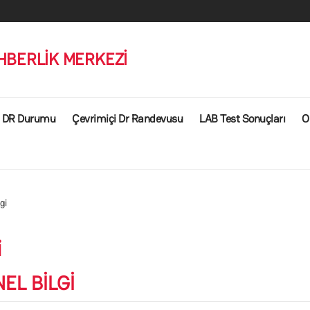
HBERLİK MERKEZİ
DR Durumu
Çevrimiçi Dr Randevusu
LAB Test Sonuçları
O
gi
i
EL BİLGİ