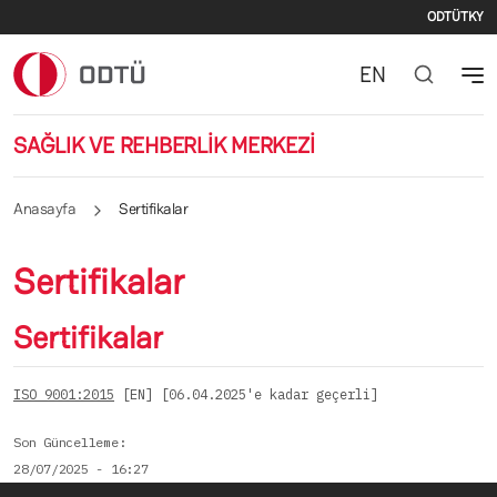
İkinc
Ana içeriğe atla
ODTÜ
TKY
EN
SAĞLIK VE REHBERLİK MERKEZİ
Anasayfa
Sertifikalar
Sertifikalar
Sertifikalar
ISO 9001:2015
 [EN] [06.04.2025'e kadar geçerli]
Son Güncelleme
28/07/2025 - 16:27