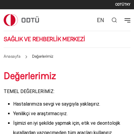
İkinc
Ana içeriğe atla
ODTÜ
TKY
EN
SAĞLIK VE REHBERLİK MERKEZİ
Anasayfa
Değerlerimiz
Değerlerimiz
TEMEL DEĞERLERİMİZ:
Hastalarımıza sevgi ve saygıyla yaklaşırız.
Yenilikçi ve araştırmacıyız.
İşimizi en iyi şekilde yapmak için, etik ve deontolojik
kurallardan vazgeçmeden tüm araçları kullanırız.