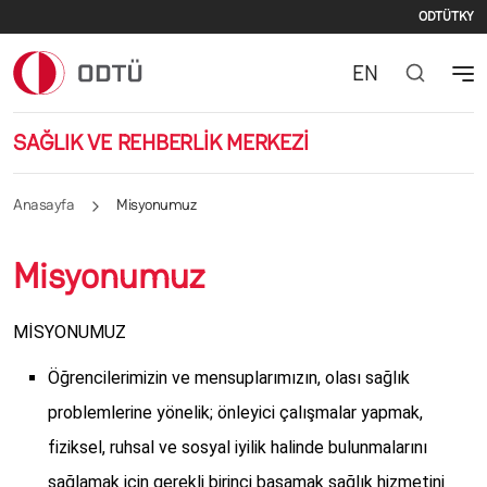
İkinc
Ana içeriğe atla
ODTÜ
TKY
EN
SAĞLIK VE REHBERLİK MERKEZİ
Anasayfa
Misyonumuz
Misyonumuz
MİSYONUMUZ
Öğrencilerimizin ve mensuplarımızın, olası sağlık
problemlerine yönelik; önleyici çalışmalar yapmak,
fiziksel, ruhsal ve sosyal iyilik halinde bulunmalarını
sağlamak için gerekli birinci basamak sağlık hizmetini