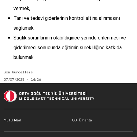
vermek,
Tanı ve tedavi giderlerinin kontrol altına alınmasını
sağlamak,
Sağlık sorunlarının olabildiğince yerinde önlenmesi ve
giderilmesi sonucunda eğitimin sürekliliğine katkıda
bulunmak.
Son Güncelleme
07/07/2025 - 14:26
Footer menu 1 TR
Footer menu 2 T
METU Mail
ODTÜ harita