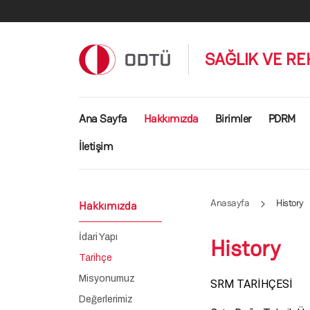
Ana içeriğe atla
SAĞLIK VE RE
Ana gezinti menüsü
Ana Sayfa
Hakkımızda
Birimler
PDRM
İletişim
Anasayfa
History
Hakkımızda
İdari Yapı
History
Tarihçe
Misyonumuz
SRM TARİHÇESİ
Değerlerimiz