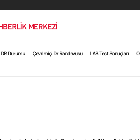
HBERLİK MERKEZİ
DR Durumu
Çevrimiçi Dr Randevusu
LAB Test Sonuçları
O