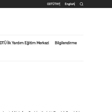
İkincil menü
ODTÜ
TKY
English
DTÜ İlk Yardım Eğitim Merkezi
Bilgilendirme