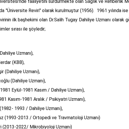
versitesi'nde faaliyetini sürdürmekte olan Sağlık ve Rehberlik 
ında "Üniversite Reviri" olarak kurulmuştur (1956). 1961 yılında i
virinin ilk başhekimi olan Dr.Salih Tugay Dahiliye Uzmanı olarak 
ler sırası ile şöyledir;
(Dahiliye Uzmanı),
Serdar (KBB),
şir (Dahiliye Uzmanı),
ıçoğlu (Dahiliye Uzmanı),
(1981 Eylül-1981 Kasım / Dahiliye Uzmanı),
1981 Kasım-1981 Aralık / Psikiyatri Uzmanı),
(1982- 1993 / Dahiliye Uzmanı),
uz (1993-2013 / Ortopedi ve Travmatoloji Uzmanı)
ri (2013-2022/ Mikrobiyoloji Uzmanı)