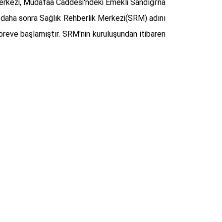
Merkezi, Müdafaa Caddesi'ndeki Emekli Sandığı'na
se daha sonra Sağlık Rehberlik Merkezi(SRM) adını
göreve başlamıştır. SRM'nin kuruluşundan itibaren