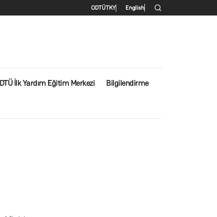
İkincil menü
ODTÜ
TKY
English
DTÜ İlk Yardım Eğitim Merkezi
Bilgilendirme