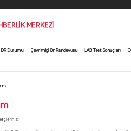
HBERLİK MERKEZİ
DR Durumu
Çevrimiçi Dr Randevusu
LAB Test Sonuçları
O
irim
rim
tçilerimiz;