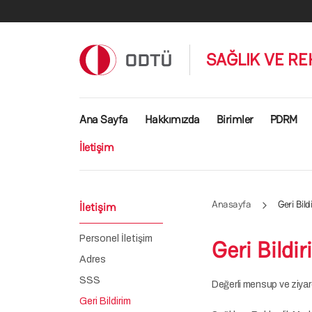
Ana içeriğe atla
SAĞLIK VE RE
Ana gezinti menüsü
Ana Sayfa
Hakkımızda
Birimler
PDRM
İletişim
Anasayfa
Geri Bild
İletişim
Personel İletişim
Geri Bildi
Adres
SSS
Değerli mensup ve ziyare
Geri Bildirim