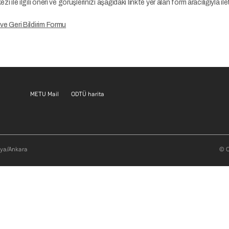
i ile ilgili öneri ve görüşlerinizi aşağıdaki linkte yer alan form aracılığıyla ilet
ve Geri Bildirim Formu
Footer menu 1 TR
Footer menu 2 TR
METU Mail
ODTÜ harita
aya/Ankara
© O