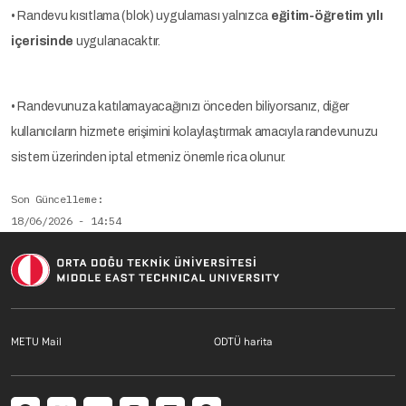
• Randevu kısıtlama (blok) uygulaması yalnızca
eğitim-öğretim yılı
içerisinde
uygulanacaktır.
• Randevunuza katılamayacağınızı önceden biliyorsanız, diğer
kullanıcıların hizmete erişimini kolaylaştırmak amacıyla randevunuzu
sistem üzerinden iptal etmeniz önemle rica olunur.
Son Güncelleme
18/06/2026 - 14:54
Footer menu 1 TR
Footer menu 2 T
METU Mail
ODTÜ harita