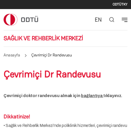
İkinc
Ana içeriğe atla
ODTÜ
TKY
EN
SAĞLIK VE REHBERLİK MERKEZİ
Anasayfa
Çevrimiçi Dr Randevusu
Çevrimiçi Dr Randevusu
Çevrimiçi doktor randevusu almak için
bağlantıya
tıklayınız.
Dikkatinize!
• Sağlık ve Rehberlik Merkezi'nde poliklinik hizmetleri, çevrimiçi randevu