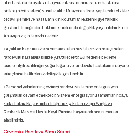
alan hastalar ile ayaktan başvurarak sıra numarası alan hastalara
birlikte (hibrit sistem) sunulacaktır. Muayene süresi, yapılacak tetkikler,
tedavi işlemleri ve hastaların klinik durumları kişiden kişiye farklılık
gösterebileceğinden bekleme sürelerinde değişiklik yaşanabilmektedir.
Anlayışınız için teşekkür ederiz.
• Ayaktan başvurarak sıra numarası alan hastalarımızın muayeneleri,
randevulu hastalarla birlikte yürütülecektir. Bu nedenle bekleme
süreleri, ilgili polikliniğin yoğunluğuna ve randevulu hastaların muayene
süreçlerine bağlı olarak değişiklik gösterebilir.
•
Personel yakınlarının çevrimiçi randevu sistemine entegrasyon
çalışmaları devam etmektedir. Sistem entegrasyonu tamamlanıncaya
kadar bakmakla yükümlü olduğunuz yakınlarınız için Sağlık ve
Rehberlik Merkezi Hasta Kayıt Birimine başvurarak sıra numarası
alabilirsiniz.
Çevrimiçi Randevu Alma Süreci: