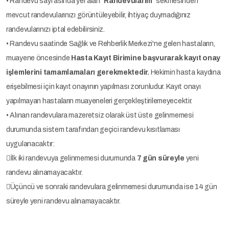
• Randevu sayfasında yer alan "
Randevularım
" sekmesinden
mevcut randevularınızı görüntüleyebilir, ihtiyaç duymadığınız
randevularınızı iptal edebilirsiniz.
• Randevu saatinde Sağlık ve Rehberlik Merkezi'ne gelen hastaların,
muayene öncesinde
Hasta Kayıt Birimine başvurarak kayıt onay
işlemlerini tamamlamaları gerekmektedir.
Hekimin hasta kaydına
erişebilmesi için kayıt onayının yapılması zorunludur. Kayıt onayı
yapılmayan hastaların muayeneleri gerçekleştirilemeyecektir.
• Alınan randevulara mazeretsiz olarak üst üste gelinmemesi
durumunda sistem tarafından geçici randevu kısıtlaması
uygulanacaktır:
İlk iki randevuya gelinmemesi durumunda
7 gün süreyle
yeni
randevu alınamayacaktır.
Üçüncü ve sonraki randevulara gelinmemesi durumunda ise 14 gün
süreyle yeni randevu alınamayacaktır.